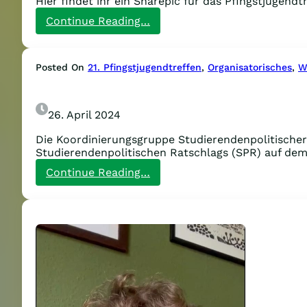
Hier findet ihr ein Sharepic für das Pfingstjugend
:
Continue Reading…
Sharepic
und
Infobriefe
Posted On
21. Pfingstjugendtreffen
, 
Organisatorisches
, 
W
26. April 2024
Die Koordinierungsgruppe Studierendenpolitische
Studierendenpolitischen Ratschlags (SPR) auf dem
:
Continue Reading…
Auf
zum
Workshop
des
Studierendenpolitischen
Ratschlags