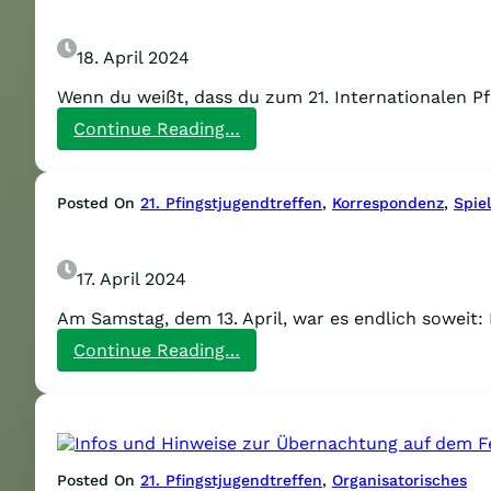
auf
dem
Pfingstjugendtreffen!
18. April 2024
Wenn du weißt, dass du zum 21. Internationalen Pf
:
Continue Reading…
Eintrittsbändchen
sind
da!
Posted On
21. Pfingstjugendtreffen
, 
Korrespondenz
, 
Spie
Jetzt
kaufen
und
damit
17. April 2024
Vorfinanzierung
unterstützen!
Am Samstag, dem 13. April, war es endlich soweit:
:
Continue Reading…
Wasserplanke:
Keinen
einzigen
Becher
verloren!
Posted On
21. Pfingstjugendtreffen
, 
Organisatorisches