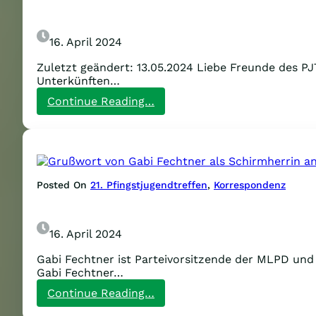
16. April 2024
Zuletzt geändert: 13.05.2024 Liebe Freunde des P
Unterkünften…
:
Continue Reading…
Infos
und
Hinweise
zur
Übernachtung
auf
Posted On
21. Pfingstjugendtreffen
, 
Korrespondenz
dem
Ferienpark
16. April 2024
Gabi Fechtner ist Parteivorsitzende der MLPD und
Gabi Fechtner…
:
Continue Reading…
Grußwort