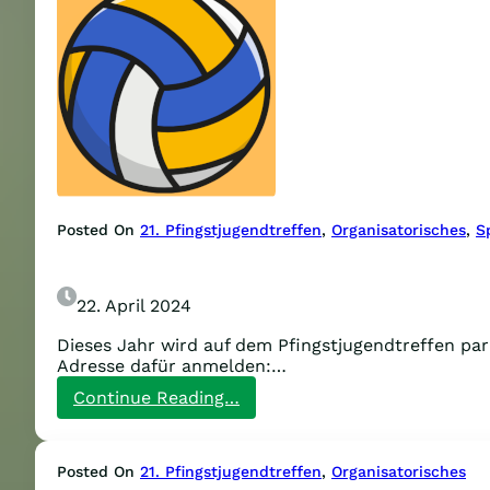
Posted On
21. Pfingstjugendtreffen
, 
Organisatorisches
, 
S
22. April 2024
Dieses Jahr wird auf dem Pfingstjugendtreffen par
Adresse dafür anmelden:…
:
Continue Reading…
Jetzt
anmelden
zum
Posted On
21. Pfingstjugendtreffen
, 
Organisatorisches
Volleyballturnier