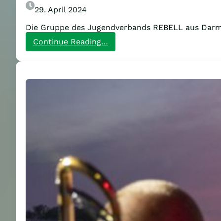
29. April 2024
Die Gruppe des Jugendverbands REBELL aus Darms
:
Continue Reading…
REBELL
Darmstadt
PJT
Mobi-
Video