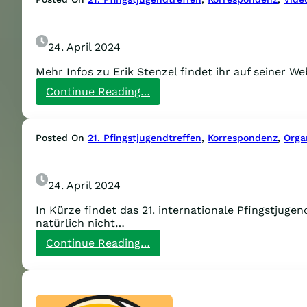
24. April 2024
Mehr Infos zu Erik Stenzel findet ihr auf seiner Web
:
Continue Reading…
Mobivideo
für
das
Posted On
21. Pfingstjugendtreffen
, 
Korrespondenz
, 
Orga
PJT
von
Erik
Stenzel
24. April 2024
In Kürze findet das 21. internationale Pfingstjuge
natürlich nicht…
:
Continue Reading…
Komm,
lass
uns
tanzen!