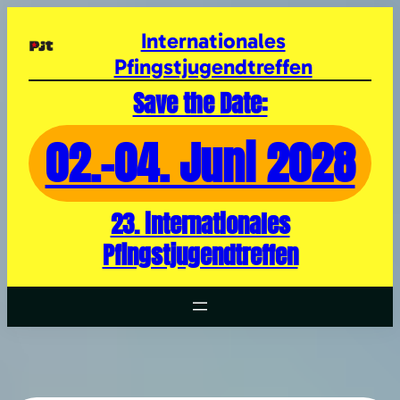
Zum
Inhalt
Internationales
springen
Pfingstjugendtreffen
Save the Date:
02.-04. Juni 2028
23. internationales
Pfingstjugendtreffen