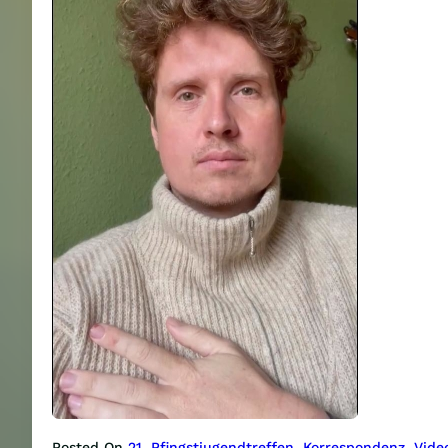
Posted On
21. Pfingstjugendtreffen
, 
Korrespondenz
, 
Vide