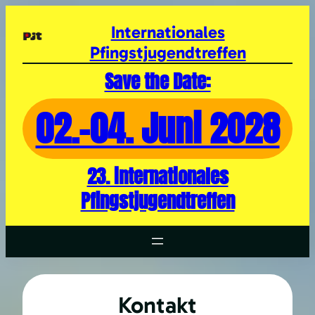
Zum
Inhalt
Internationales
springen
Pfingstjugendtreffen
Save the Date:
02.-04. Juni 2028
23. internationales
Pfingstjugendtreffen
Kontakt