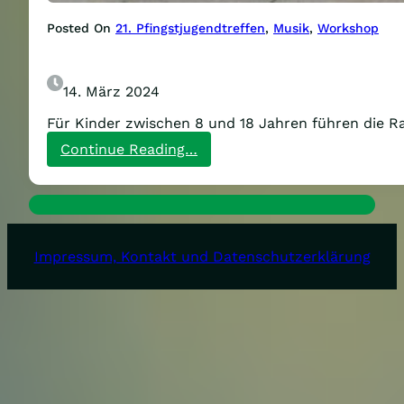
Posted On
21. Pfingstjugendtreffen
, 
Musik
, 
Workshop
14. März 2024
Für Kinder zwischen 8 und 18 Jahren führen die 
:
Continue Reading…
RAP-
Workshop
für
Kinder
auf
dem
Impressum, Kontakt und Datenschutzerklärung
Pfingstjugendtreffen