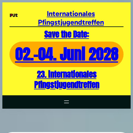
Zum
Inhalt
Internationales
springen
Pfingstjugendtreffen
Save the Date:
02.-04. Juni 2028
23. internationales
Pfingstjugendtreffen