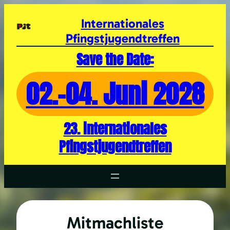
Zum
Inhalt
Internationales
springen
Pfingstjugendtreffen
Save the Date:
02.-04. Juni 2028
23. internationales
Pfingstjugendtreffen
Mitmachliste