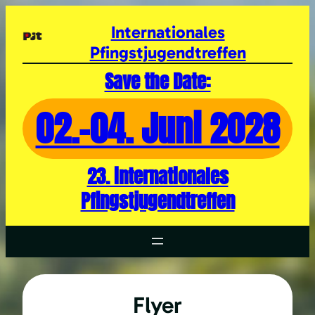
Zum
Inhalt
Internationales
springen
Pfingstjugendtreffen
Save the Date:
02.-04. Juni 2028
23. internationales
Pfingstjugendtreffen
Flyer