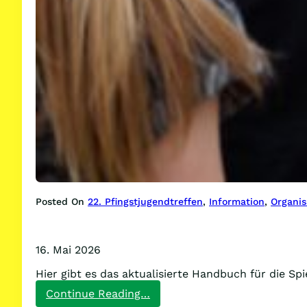
Posted On
22. Pfingstjugendtreffen
, 
Information
, 
Organis
16. Mai 2026
Hier gibt es das aktualisierte Handbuch für die 
:
Continue Reading…
Meldet