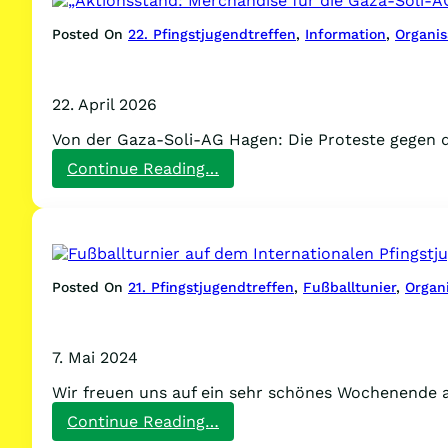
Training
für
Posted On
22. Pfingstjugendtreffen
, 
Information
, 
Organis
die
„Spiele
ohne
22. April 2026
Grenzen“!
Von der Gaza-Soli-AG Hagen: Die Proteste gegen d
:
Continue Reading…
„Aktionsstand:
Merchandise
für
die
Gaza-
Soli-
Posted On
21. Pfingstjugendtreffen
, 
Fußballtunier
, 
Organ
AGs!“
–
mit
7. Mai 2024
Angebot
für
Wir freuen uns auf ein sehr schönes Wochenende a
T-
Shirts
:
Continue Reading…
und
Fußballturnier