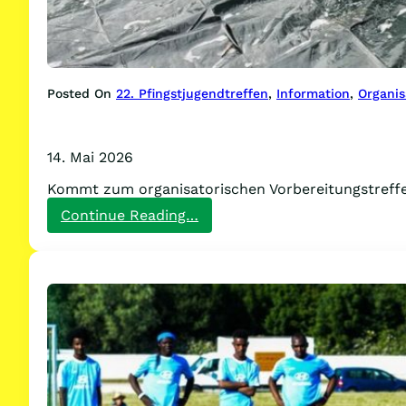
Posted On
22. Pfingstjugendtreffen
, 
Information
, 
Organis
14. Mai 2026
Kommt zum organisatorischen Vorbereitungstreffe
:
Continue Reading…
Kommt
zum
organisatorischen
Vorbereitungstreffen
für
die
„Spiele
ohne
Grenzen“!