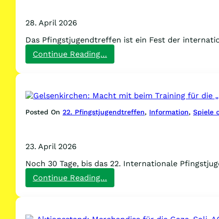
28. April 2026
Das Pfingstjugendtreffen ist ein Fest der interna
:
Continue Reading…
Internationales
Fußballtunier
–
Antifaschistisch
und
selbstorganisiert!
Posted On
22. Pfingstjugendtreffen
, 
Information
, 
Spiele 
23. April 2026
Noch 30 Tage, bis das 22. Internationale Pfingstju
:
Continue Reading…
Gelsenkirchen:
Macht
mit
beim