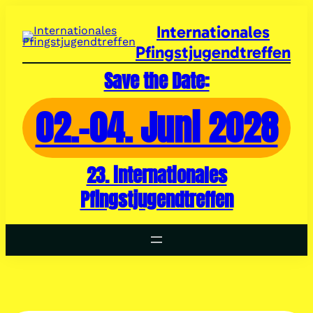
Zum
Inhalt
Internationales
springen
Pfingstjugendtreffen
Save the Date:
02.-04. Juni 2028
23. internationales
Pfingstjugendtreffen