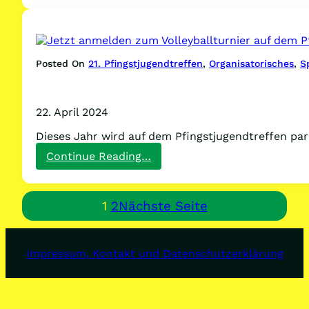
Stirnbänder
auf
für
dem
Spiele
Internationalen
ohne
Pfingstjugendtreffen
Grenzen
Posted On
21. Pfingstjugendtreffen
, 
Organisatorisches
, 
S
22. April 2024
Dieses Jahr wird auf dem Pfingstjugendtreffen par
:
Continue Reading…
Jetzt
anmelden
zum
1
2
Nächste Seite
Volleyballturnier
auf
dem
Pfingstjugendtreffen!
Impressum, Kontakt und Datenschutzerklärung