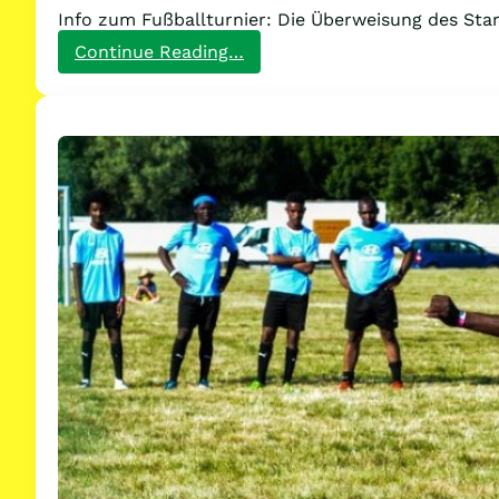
Info zum Fußballturnier: Die Überweisung des Star
:
Continue Reading…
Infos
zum
Fußballtunier:
Überweisung
des
Startgeldes