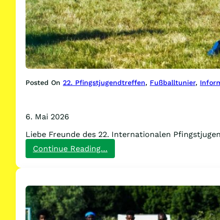
Posted On
22. Pfingstjugendtreffen
, 
Fußballtunier
, 
Infor
6. Mai 2026
Liebe Freunde des 22. Internationalen Pfingstjug
:
Continue Reading…
Das
PJT-
Fußballturnier
findet
statt
im
Revierpark