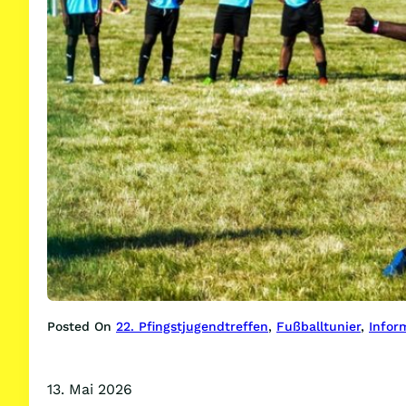
Posted On
22. Pfingstjugendtreffen
, 
Fußballtunier
, 
Infor
13. Mai 2026