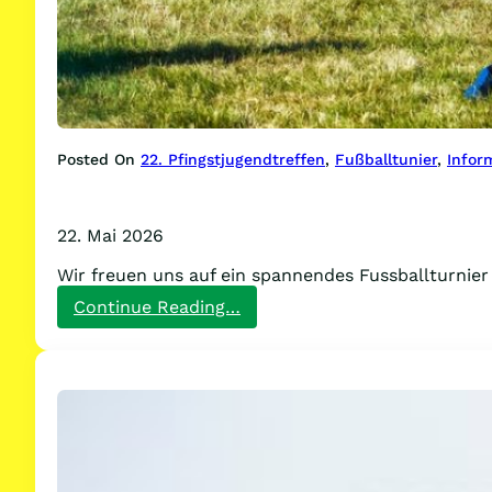
Posted On
22. Pfingstjugendtreffen
, 
Fußballtunier
, 
Infor
22. Mai 2026
Wir freuen uns auf ein spannendes Fussballturnie
:
Continue Reading…
Noch
Plätze
frei
für
das
Fußballturnier