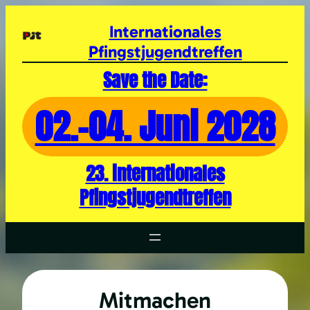
Zum
Inhalt
Internationales
springen
Pfingstjugendtreffen
Save the Date:
02.-04. Juni 2028
23. internationales
Pfingstjugendtreffen
Mitmachen