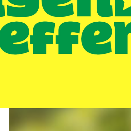
Countdown bis zum Pfingstjugendtreffen!
Wir wünschen allen ein erfolgreiches 22.
Internationales Pfingstjugendtreffen!