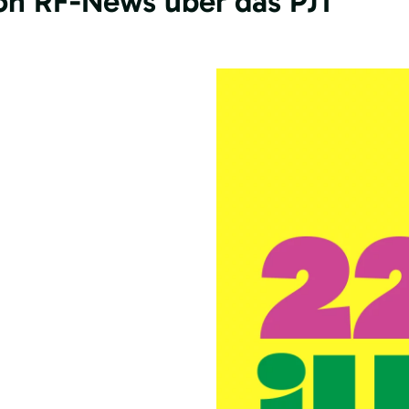
von RF-News über das PJT