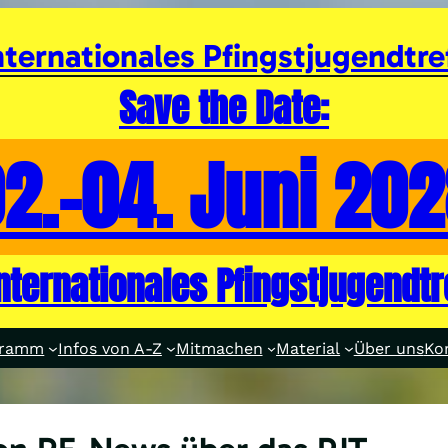
nternationales Pfingstjugendtre
Save the Date:
2.-04. Juni 20
internationales Pfingstjugendtr
gramm
Infos von A-Z
Mitmachen
Material
Über uns
Ko