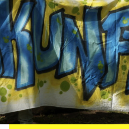
-76
-15
-28
-35
Tage
Std
Min
Sek