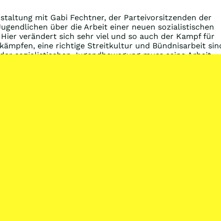
taltung mit Gabi Fechtner, der Parteivorsitzenden der
ugendlichen über die Arbeit einer neuen sozialistischen
Hier verändert sich sehr viel und so auch der Kampf für
mpfen, eine richtige Streitkultur und Bündnisarbeit sin
l der sozialistischen Jugendbewegung muss seine Arbeit
 und breiteres Pfingstjugendtreffen in zwei Jahren habe
und Familien angelockt hat. Zugleich bereiten sich jetzt
e ohne Grenzen“ vor.
eizukommen. Heute Abend ab 19 Uhr gibt es einen weitere
Nächster Beit
net!
Berichterstattung von RF-News über das
Impressum, Kontakt und Datenschutzerklärung