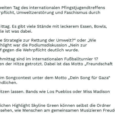
weiten Tag des internationalen Pfingstjugendtreffens
hrpflicht, Umweltzerstörung und Faschismus durch
ittag. Es gibt viele Stände mit leckerem Essen, Bowls,
le ist was dabei.
re Strategie zur Rettung der Umwelt?“ oder „Wie
ighlight war die Podiumsdiskussion „Nein zur
pf gegen die Wehrpflicht deutlich wurde.
mittag sind im internationalen Fußballturnier 17
 der Hitze getrotzt. Dabei ist das Motto „Freundschaft
Beim Songcontest unter dem Motto „Dein Song für Gaza“
ndlichen.
itzen lassen. Bands wie Los Pueblos oder Miss Madison
chen Highlight Skyline Green können selbst die Ordner
n zu sehen, wie Menschen am gemeinsamen Musizieren Freud