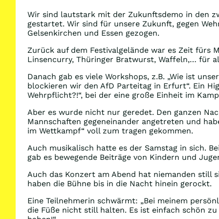
Wir sind lautstark mit der Zukunftsdemo in den z
gestartet. Wir sind für unsere Zukunft, gegen We
Gelsenkirchen und Essen gezogen.
Zurück auf dem Festivalgelände war es Zeit fürs M
Linsencurry, Thüringer Bratwurst, Waffeln,… für al
Danach gab es viele Workshops, z.B. „Wie ist unse
blockieren wir den AfD Parteitag in Erfurt“. Ein H
Wehrpflicht?!“, bei der eine große Einheit im Kam
Aber es wurde nicht nur geredet. Den ganzen Nach
Mannschaften gegeneinander angetreten und haben
im Wettkampf“ voll zum tragen gekommen.
Auch musikalisch hatte es der Samstag in sich. 
gab es bewegende Beiträge von Kindern und Juge
Auch das Konzert am Abend hat niemanden still s
haben die Bühne bis in die Nacht hinein gerockt.
Eine Teilnehmerin schwärmt: „Bei meinem persönli
die Füße nicht still halten. Es ist einfach schö