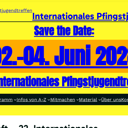
Internationales Pfingst
Save the Date:
2.-04. Juni 20
internationales Pfingstjugendtr
gramm
Infos von A-Z
Mitmachen
Material
Über uns
Ko