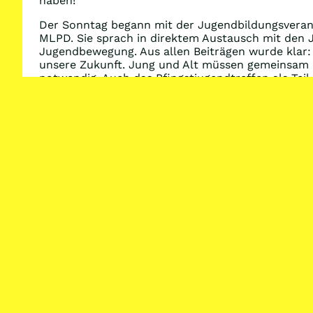
haben!“
Der Sonntag begann mit der Jugendbildungsverans
MLPD. Sie sprach in direktem Austausch mit den J
Jugendbewegung. Aus allen Beiträgen wurde klar: 
unsere Zukunft. Jung und Alt müssen gemeinsam kä
notwendig. Auch das Pfingstjugendtreffen als Tei
verbessern und der Anspruch an ein noch größeres
wir uns angenommen.
Aktuell läuft das Kinderfest, welches viele Kinder 
die Mannschaften am Spielfeldrand auf die „Spiel
Wir laden alle Kurzentschlossenen ein noch vorb
Höhepunkt – einer kulturellen Reise um die Welt!
Vorheriger Beitrag:
Das 22. Internationale Pfingstjugendtreffen ist eröff