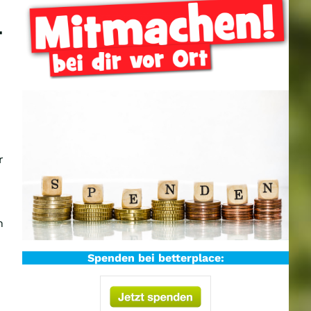
c
h
–
e
n
r
h
Spenden bei betterplace: