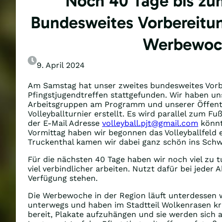
Noch 40 Tage bis zum
Bundesweites Vorbereitun
Werbewoche
9. April 2024
Am Samstag hat unser zweites bundesweites Vorbe
Pfingstjugendtreffen stattgefunden. Wir haben uns
Arbeitsgruppen am Programm und unserer Öffentlic
Volleyballturnier erstellt. Es wird parallel zum Fu
der E-Mail Adresse
volleyball.pjt@gmail.com
könnt
Vormittag haben wir begonnen das Volleyballfeld 
Truckenthal kamen wir dabei ganz schön ins Schw
Für die nächsten 40 Tage haben wir noch viel zu t
viel verbindlicher arbeiten. Nutzt dafür bei jeder
Verfügung stehen.
Die Werbewoche in der Region läuft unterdessen 
unterwegs und haben im Stadtteil Wolkenrasen krä
bereit, Plakate aufzuhängen und sie werden sich 