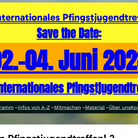
nternationales Pfingstjugendtre
Save the Date:
2.-04. Juni 20
internationales Pfingstjugendtr
gramm
Infos von A-Z
Mitmachen
Material
Über uns
Ko