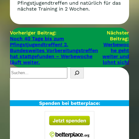
Pfingstjugendtreffen und natürlich für das
nächste Training in 2 Wochen.
Vorheriger Beitrag:
Nächster
Noch 40 Tage bis zum
Beitrag:
Pfingstjugendtreffen! 2.
Werbewoc
Bundesweites Vorbereitungstreffen
he geht
hat stattgefunden – Werbewoche
weiter und
läuft weiter.
lohnt sich!
S
u
c
h
e
n
Spenden bei betterplace: