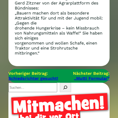
Gerd Zitzner von der Agrarplattform des
Bündnisses:
„Bauern machen dort als besondere
Attraktivität für und mit der Jugend mobil:
„Gegen die
drohende Hungerkrise – kein Missbrauch
von Nahrungsmitteln als Waffe!“ Sie haben
sich einiges
vorgenommen und wollen Schafe, einen
Traktor und eine Strohrutsche
mitbringen.“
Vorheriger Beitrag:
Nächster Beitrag:
Schiedsrichter gesucht!
„Mutti Formular“
S
u
c
h
e
n