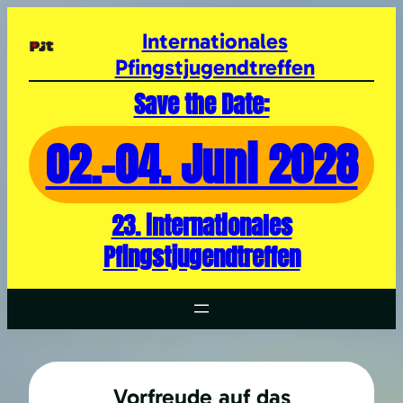
Zum
Inhalt
Internationales
springen
Pfingstjugendtreffen
Save the Date:
02.-04. Juni 2028
23. internationales
Pfingstjugendtreffen
Vorfreude auf das