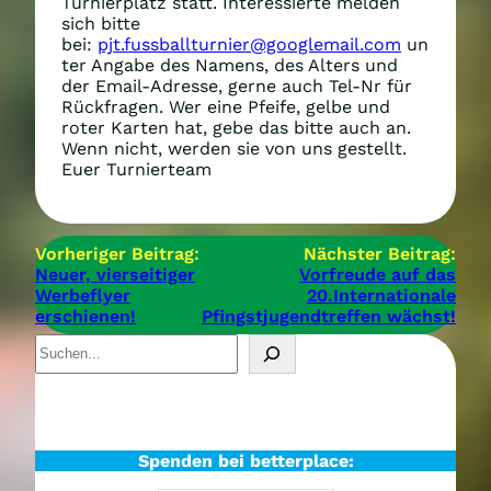
Turnierplatz statt. Interessierte melden
sich bitte
bei:
pjt.fussballturnier@googlemail.com
un
ter Angabe des Namens, des Alters und
der Email-Adresse, gerne auch Tel-Nr für
Rückfragen. Wer eine Pfeife, gelbe und
roter Karten hat, gebe das bitte auch an.
Wenn nicht, werden sie von uns gestellt.
Euer Turnierteam
Vorheriger Beitrag:
Nächster Beitrag:
Neuer, vierseitiger
Vorfreude auf das
Werbeflyer
20.Internationale
erschienen!
Pfingstjugendtreffen wächst!
S
u
c
h
e
n
Spenden bei betterplace: