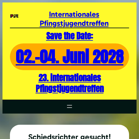
Zum
Inhalt
Internationales
springen
Pfingstjugendtreffen
Save the Date:
02.-04. Juni 2028
23. internationales
Pfingstjugendtreffen
Schiedsrichter gesucht!