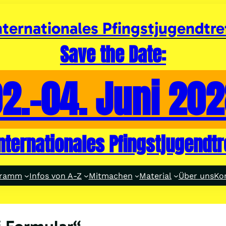
nternationales Pfingstjugendtre
Save the Date:
2.-04. Juni 20
internationales Pfingstjugendtr
gramm
Infos von A-Z
Mitmachen
Material
Über uns
Ko