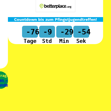
Countdown bis zum Pfingstjugendtreffen!
-76
-9
-29
-54
Tage
Std
Min
Sek
rag:
en –
ände