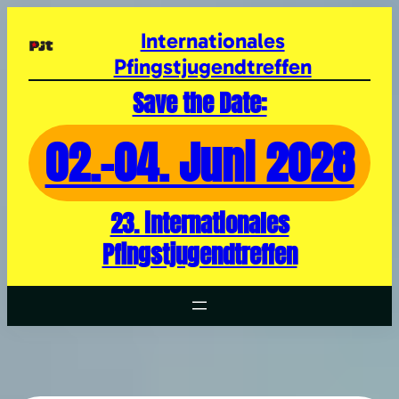
Zum
Inhalt
Internationales
springen
Pfingstjugendtreffen
Save the Date:
02.-04. Juni 2028
23. internationales
Pfingstjugendtreffen