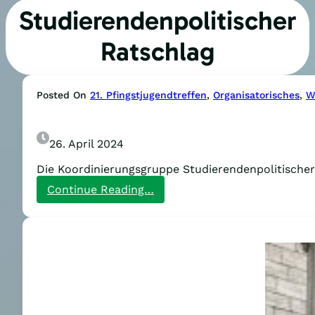
Studierendenpolitischer
Ratschlag
Posted On
21. Pfingstjugendtreffen
, 
Organisatorisches
, 
W
26. April 2024
Die Koordinierungsgruppe Studierendenpolitischer
:
Continue Reading…
Auf
zum
Workshop
des
Studierendenpolitischen
Ratschlags