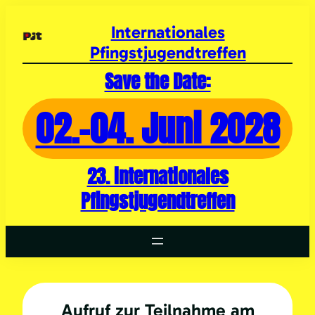
Zum
Inhalt
Internationales
springen
Pfingstjugendtreffen
Save the Date:
02.-04. Juni 2028
23. internationales
Pfingstjugendtreffen
Aufruf zur Teilnahme am