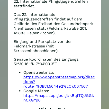
22. Internationale Pfingstjugendtreffen
stattfindet.
Das 22. internationale
Pfingstjugendtreffen findet auf dem
Gelände des Freibad des Gesundheitspark
Nienhausen statt (Feldmarkstraße 201,
45883 Gelsenkirchen).
Eingang und Parkplatz von der
Feldmarkstrasse (mit
Strassenbahnschienen).
Genaue Koordinaten des Eingangs:
51°30’16.1″N 7°04’03.3″E
Openstreetmap:
https://www.openstreetmap.org/direc
tions?
route=%3B51.504492%2C7.067567
Google Maps:
https://maps.app.goo.gl/kRqfTQJGGk
nCXGYp6