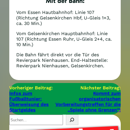
Mit der Bahn:
Vom Essen Hautbahnhof: Linie 107
(Richtung Gelsenkirchen Hbf, U-Gleis 1+3,
ca. 30 Min.)
Vom Gelsenkirchen Hauptbahnhof: Linie
107 (Richtung Essen Ruhr, U-Gleis 2+4, ca.
10 Min.)
Die Bahn fährt direkt vor die Tür des
Revierpark Nienhausen. End-Haltestelle:
Revierpark Nienhausen, Gelsenkirchen.
Vorheriger Beitrag:
Nächster Beitrag:
Infos zum
Kommt zum
Fußballtunier:
organisatorischen
Überweisung des
Vorbereitungstreffen für die
Startgeldes
„Spiele ohne Grenzen“!
S
u
c