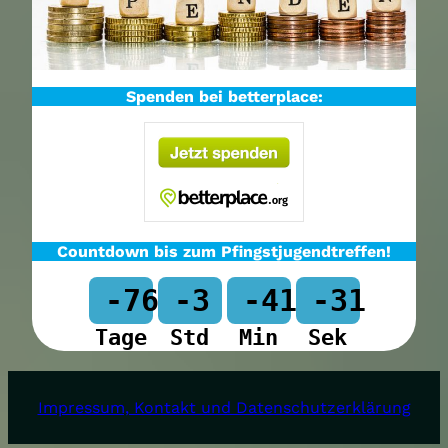
Spenden bei betterplace:
Countdown bis zum Pfingstjugendtreffen!
-76
-3
-41
-31
Tage
Std
Min
Sek
Impressum, Kontakt und Datenschutzerklärung