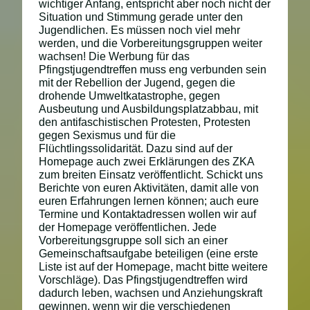
wichtiger Anfang,
entspricht
aber
noch
nicht der
Situation und Stimmung gerade unter den
Jugendlichen.
Es müssen noch viel mehr
werden, und die Vorbereitungsgruppen weiter
wachsen!
Die Werbung für das
P
fingstjugendtreffen
muss eng verbunden sein
mit der Rebellion der Jugend, gegen die
drohende
Umweltkatastrophe, gegen
Ausbeutung
und
Ausbildungsplatzabbau, mit
den antifaschistischen Protesten, Protesten
gegen Sexismus und
für die
Flüchtlingssolidarität. Dazu sind auf der
Homepage auch zwei Erklärungen des ZKA
zum breiten Einsatz veröffentlicht.
Schickt uns
Berichte von euren Aktivitäten, damit alle von
euren Erfahrungen lernen können; auch eure
Termine und Kontaktadressen wollen wir auf
der Homepage veröffentlichen.
Jede
Vorbereitungsgruppe soll sich an einer
Gemeinschaftsaufgabe beteiligen (
eine erste
Liste
ist
auf
der
Homepage,
macht
bitte
weitere
Vorschläge
). Das Pfingstjugendtreffen wird
dadurch leben,
wachsen und Anziehungskraft
gewinnen
, wenn wir die verschiedene
n