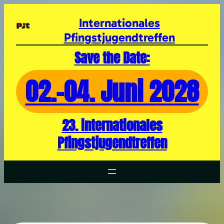
Zum
Inhalt
Internationales
springen
Pfingstjugendtreffen
Save the Date:
02.-04. Juni 2028
23. internationales
Pfingstjugendtreffen