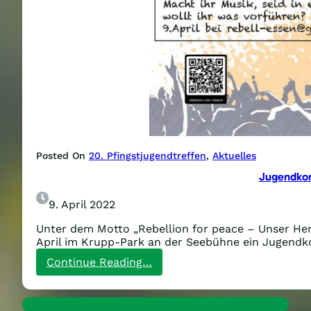
Posted On
20. Pfingstjugendtreffen
, 
Aktuelles
Jugendkon
9. April 2022
Unter dem Motto „Rebellion for peace – Unser Herz
April im Krupp-Park an der Seebühne ein Jugendk
:
Continue Reading…
Jugendkonzert
am
16.April!