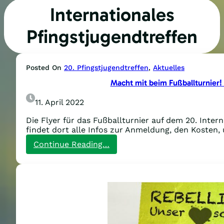
Internationales
Pfingstjugendtreffen
Posted On
20. Pfingstjugendtreffen
, 
Aktuelles
Macht mit beim Fußballturnier! 
11. April 2022
Die Flyer für das Fußballturnier auf dem 20. Inter
findet dort alle Infos zur Anmeldung, den Kosten,
:
Continue Reading…
Macht
mit
beim
Fußballturnier!
Ladet
euch
hier
die