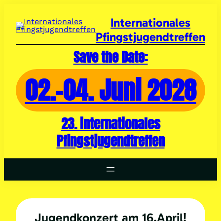
Zum
Inhalt
Internationales
springen
Pfingstjugendtreffen
Save the Date:
02.-04. Juni 2028
23. internationales
Pfingstjugendtreffen
Jugendkonzert am 16.April!