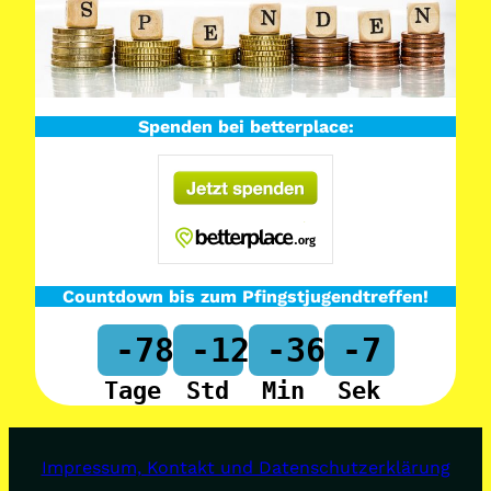
Spenden bei betterplace:
Countdown bis zum Pfingstjugendtreffen!
-78
-12
-36
-7
Tage
Std
Min
Sek
Impressum, Kontakt und Datenschutzerklärung