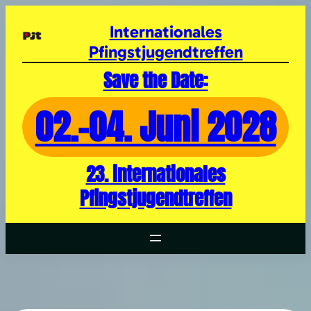
Zum
Inhalt
Internationales
springen
Pfingstjugendtreffen
Save the Date:
02.-04. Juni 2028
23. internationales
Pfingstjugendtreffen