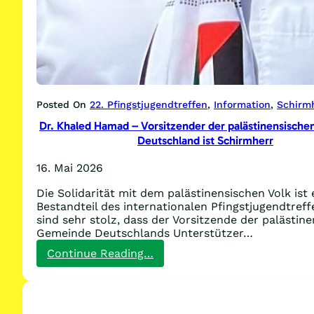
Posted On
22. Pfingstjugendtreffen
, 
Information
, 
Schirm
Dr. Khaled Hamad – Vorsitzender der palästinensisch
Deutschland ist Schirmherr
16. Mai 2026
Die Solidarität mit dem palästinensischen Volk ist 
Bestandteil des internationalen Pfingstjugendtreff
sind sehr stolz, dass der Vorsitzende der palästin
Gemeinde Deutschlands Unterstützer…
:
Continue Reading…
Dr.
Khaled
Hamad
–