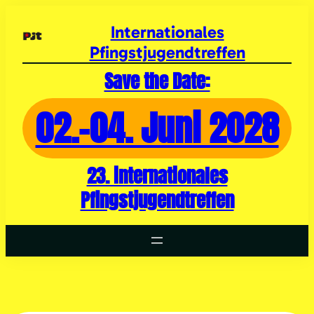
Zum
Inhalt
Internationales
springen
Pfingstjugendtreffen
Save the Date:
02.-04. Juni 2028
23. internationales
Pfingstjugendtreffen