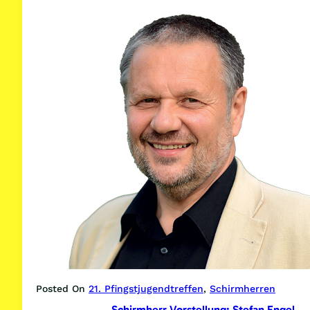
Vorsitzender
der
palästinensischen
Gemeinde
Deutschland
ist
Schirmherr
Posted On
21. Pfingstjugendtreffen
, 
Schirmherren
Schirmherr Vorstellung: Stefan Engel