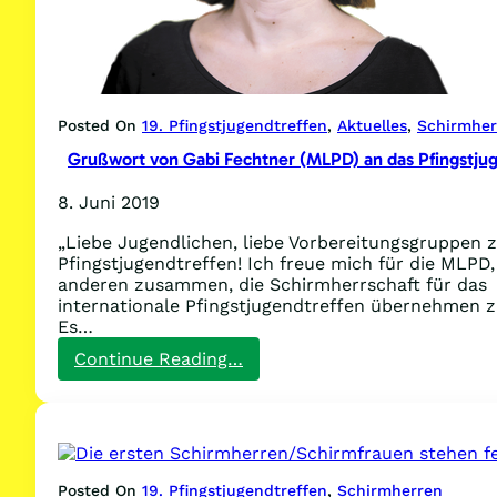
Posted On
19. Pfingstjugendtreffen
, 
Aktuelles
, 
Schirmher
Grußwort von Gabi Fechtner (MLPD) an das Pfingstju
8. Juni 2019
„Liebe Jugendlichen, liebe Vorbereitungsgruppen
Pfingstjugendtreffen! Ich freue mich für die MLPD,
anderen zusammen, die Schirmherrschaft für das
internationale Pfingstjugendtreffen übernehmen 
Es…
:
Continue Reading…
Grußwort
von
Gabi
Fechtner
(MLPD)
an
Posted On
19. Pfingstjugendtreffen
, 
Schirmherren