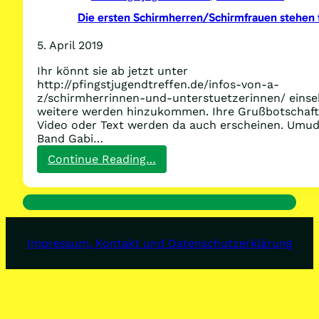
das
Die ersten Schirmherren/Schirmfrauen stehen f
Pfingstjugendtreffen
5. April 2019
Ihr könnt sie ab jetzt unter
http://pfingstjugendtreffen.de/infos-von-a-
z/schirmherrinnen-und-unterstuetzerinnen/ einse
weitere werden hinzukommen. Ihre Grußbotschaft
Video oder Text werden da auch erscheinen. Umuda
Band Gabi…
:
Continue Reading…
Die
ersten
Schirmherren/Schirmfrauen
stehen
fest!
Impressum, Kontakt und Datenschutzerklärung