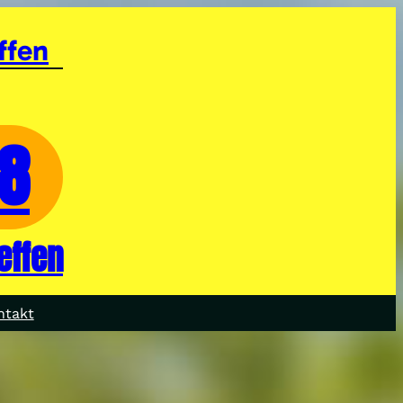
ffen
28
effen
ntakt