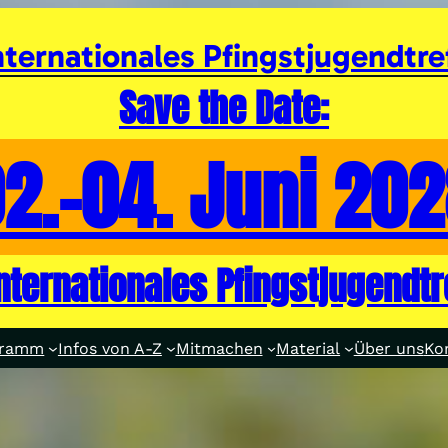
nternationales Pfingstjugendtre
Save the Date:
2.-04. Juni 20
internationales Pfingstjugendtr
gramm
Infos von A-Z
Mitmachen
Material
Über uns
Ko