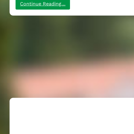
:
Continue Reading…
Auf
Hochtouren:
Ein
Fest
der
internationalen
Solidarität
//
PM