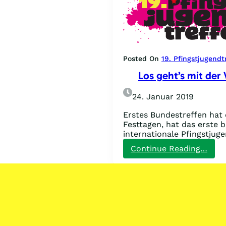
Posted On
19. Pfingstjugendt
Los geht’s mit der
24. Januar 2019
Erstes Bundestreffen hat 
Festtagen, hat das erste 
internationale Pfingstjug
:
Continue Reading…
Los
geht
mit
der
Vorb
und
brei
Mobi