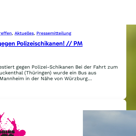
reffen
, 
Aktuelles
, 
Pressemitteilung
gegen Polizeischikanen! // PM
estiert gegen Polizei-Schikanen Bei der Fahrt zum
ruckenthal (Thüringen) wurde ein Bus aus
d Mannheim in der Nähe von Würzburg…
est
n
zeischikanen!