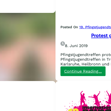
Posted On
19. Pfingstjugendt
Protest 
8. Juni 2019
Pfingstjugendtreffen prot
Pfingstjugendtreffen in T
Karlsruhe, Heilbronn un
:
Continue Reading…
Prot
gege
Poli
//
PM