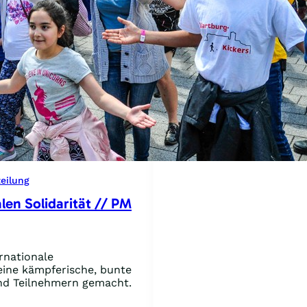
eilung
len Solidarität // PM
ernationale
eine kämpferische, bunte
nd Teilnehmern gemacht.