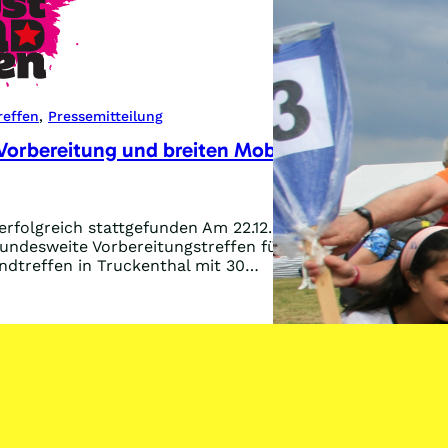
reffen
, 
Pressemitteilung
 Vorbereitung und breiten Mobilisierung!
erfolgreich stattgefunden Am 22.12., kurz vor den
bundesweite Vorbereitungstreffen für das 19.
endtreffen in Truckenthal mit 30…
’s
ereitung
ten
lisierung!