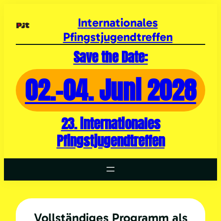
Zum
Inhalt
Internationales
springen
Pfingstjugendtreffen
Save the Date:
02.-04. Juni 2028
23. internationales
Pfingstjugendtreffen
Vollständiges Programm als