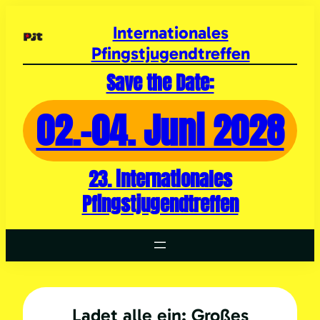
Zum
Inhalt
Internationales
springen
Pfingstjugendtreffen
Save the Date:
02.-04. Juni 2028
23. internationales
Pfingstjugendtreffen
Ladet alle ein: Großes