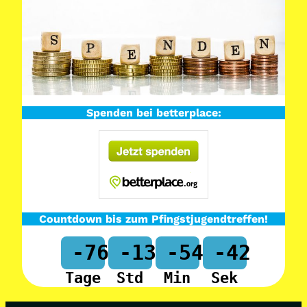
Spenden bei betterplace:
Countdown bis zum Pfingstjugendtreffen!
-76
-13
-54
-42
Tage
Std
Min
Sek