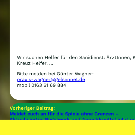
Wir suchen Helfer für den Sanidienst: ÄrztInnen,
Kreuz Helfer, …
Bitte melden bei Günter Wagner:
praxis-wagner@gelsennet.de
mobil 0163 61 69 884
Vorheriger Beitrag:
Meldet euch an für die Spiele ohne Grenzen –
Aktualisiertes Regelwerk und Anmeldezettel jetzt on