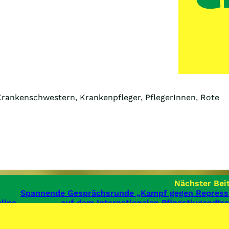
 Krankenschwestern, Krankenpfleger, PflegerInnen, Rote
Nächster Beit
Spannende Gesprächsrunde „Kampf gegen Repress
line
auf dem Internationalen Pfingstjugendtre