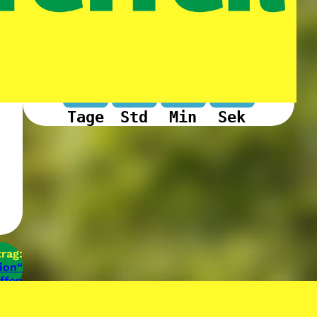
Countdown bis zum Pfingstjugendtreffen!
-78
-18
-56
-22
Tage
Std
Min
Sek
rag:
ion“
ffen