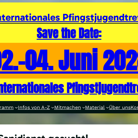
nternationales Pfingstjugendtre
Save the Date:
2.-04. Juni 20
internationales Pfingstjugendtr
gramm
Infos von A-Z
Mitmachen
Material
Über uns
Ko