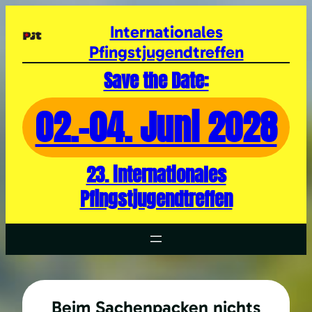
Zum
Inhalt
Internationales
springen
Pfingstjugendtreffen
Save the Date:
02.-04. Juni 2028
23. internationales
Pfingstjugendtreffen
Beim Sachenpacken nichts