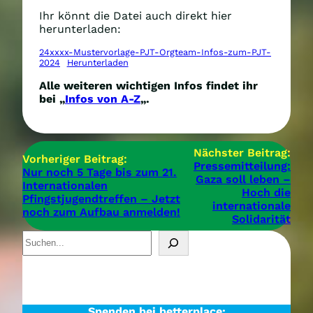
Ihr könnt die Datei auch direkt hier
herunterladen:
24xxxx-Mustervorlage-PJT-Orgteam-Infos-zum-PJT-
2024
Herunterladen
Alle weiteren wichtigen Infos findet ihr
bei „
Infos von A-Z
„.
Nächster Beitrag:
Vorheriger Beitrag:
Pressemitteilung:
Nur noch 5 Tage bis zum 21.
Gaza soll leben –
Internationalen
Hoch die
Pfingstjugendtreffen – Jetzt
internationale
noch zum Aufbau anmelden!
Solidarität
S
u
c
h
e
n
Spenden bei betterplace: