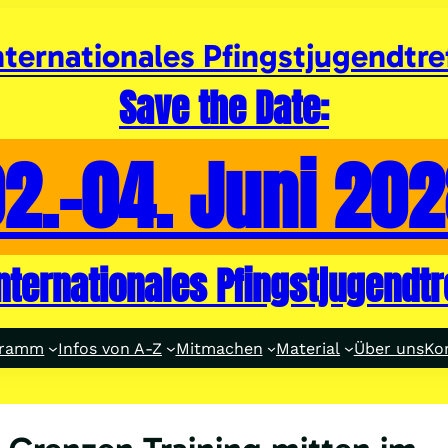
nternationales Pfingstjugendtre
Save the Date:
2.-04. Juni 20
internationales Pfingstjugendtr
gramm
Infos von A-Z
Mitmachen
Material
Über uns
Ko