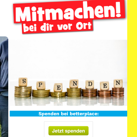
c
h
e
n
Spenden bei betterplace: