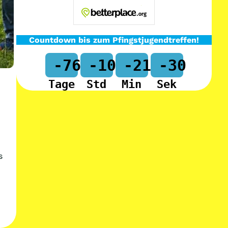
Countdown bis zum Pfingstjugendtreffen!
-76
-10
-21
-30
Tage
Std
Min
Sek
s