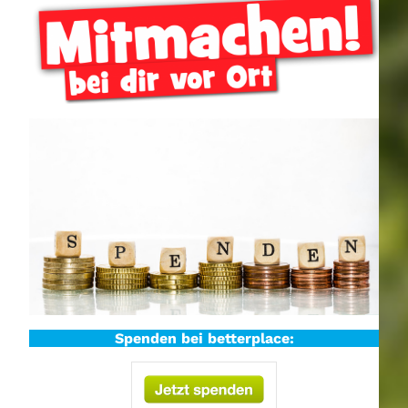
c
h
e
n
Spenden bei betterplace: