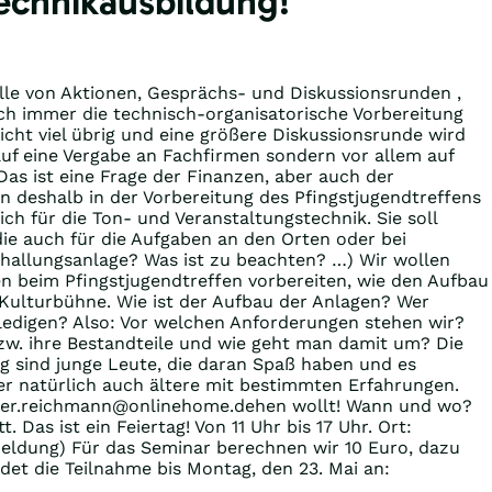
chnikausbildung!
ülle von Aktionen, Gesprächs- und Diskussionsrunden ,
ch immer die technisch-organisatorische Vorbereitung
cht viel übrig und eine größere Diskussionsrunde wird
 auf eine Vergabe an Fachfirmen sondern vor allem auf
Das ist eine Frage der Finanzen, aber auch der
n deshalb in der Vorbereitung des Pfingstjugendtreffens
h für die Ton- und Veranstaltungstechnik. Sie soll
die auch für die Aufgaben an den Orten oder bei
schallungsanlage? Was ist zu beachten? …) Wir wollen
n beim Pfingstjugendtreffen vorbereiten, wie den Aufbau
Kulturbühne. Wie ist der Aufbau der Anlagen? Wer
edigen? Also: Vor welchen Anforderungen stehen wir?
bzw. ihre Bestandteile und wie geht man damit um? Die
g sind junge Leute, die daran Spaß haben und es
er natürlich auch ältere mit bestimmten Erfahrungen.
peter.reichmann@onlinehome.dehen wollt! Wann und wo?
 Das ist ein Feiertag! Von 11 Uhr bis 17 Uhr. Ort:
meldung) Für das Seminar berechnen wir 10 Euro, dazu
et die Teilnahme bis Montag, den 23. Mai an: