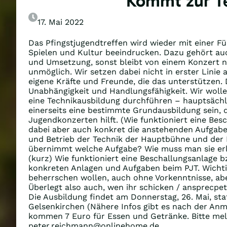
Kommt zur Te
17. Mai 2022
Das Pfingstjugendtreffen wird wieder mit einer F
Spielen und Kultur beeindrucken. Dazu gehört au
und Umsetzung, sonst bleibt von einem Konzert ni
unmöglich. Wir setzen dabei nicht in erster Linie
eigene Kräfte und Freunde, die das unterstützen. 
Unabhängigkeit und Handlungsfähigkeit. Wir wolle
eine Technikausbildung durchführen – hauptsächlic
einerseits eine bestimmte Grundausbildung sein, 
Jugendkonzerten hilft. (Wie funktioniert eine Be
dabei aber auch konkret die anstehenden Aufgabe
und Betrieb der Technik der Hauptbühne und der 
übernimmt welche Aufgabe? Wie muss man sie erl
(kurz) Wie funktioniert eine Beschallungsanlage 
konkreten Anlagen und Aufgaben beim PJT. Wichti
beherrschen wollen, auch ohne Vorkenntnisse, ab
Überlegt also auch, wen ihr schicken / ansprec
Die Ausbildung findet am Donnerstag, 26. Mai, statt.
Gelsenkirchen (Nähere Infos gibt es nach der An
kommen 7 Euro für Essen und Getränke. Bitte meld
peter.reichmann@onlinehome.de