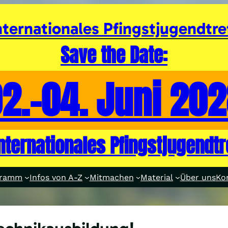
nternationales Pfingstjugendtre
Save the Date:
2.-04. Juni 20
internationales Pfingstjugendtr
gramm
Infos von A-Z
Mitmachen
Material
Über uns
Ko