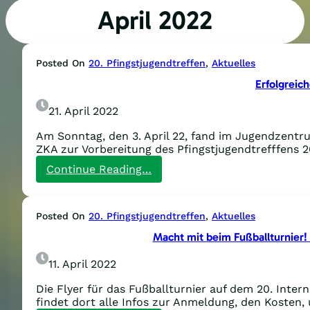
April 2022
Posted On
20. Pfingstjugendtreffen
, 
Aktuelles
Erfolgreich
21. April 2022
Am Sonntag, den 3. April 22, fand im Jugendzentru
ZKA zur Vorbereitung des Pfingstjugendtrefffens 2
:
Continue Reading…
Erfolgreiches
2.
ZKA
Posted On
20. Pfingstjugendtreffen
, 
Aktuelles
Treffen!
Macht mit beim Fußballturnier! 
11. April 2022
Die Flyer für das Fußballturnier auf dem 20. Inter
findet dort alle Infos zur Anmeldung, den Kosten,