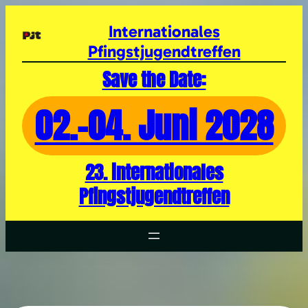
Zum
Inhalt
Internationales
springen
Pfingstjugendtreffen
Save the Date:
02.-04. Juni 2028
23. internationales
Pfingstjugendtreffen