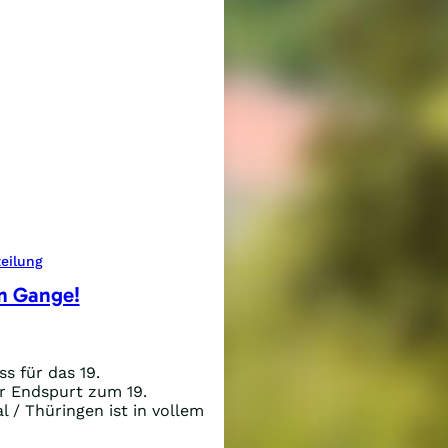
eilung
em Gange!
s für das 19.
er Endspurt zum 19.
l / Thüringen ist in vollem