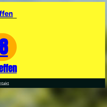
ffen
28
effen
ntakt