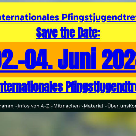
nternationales Pfingstjugendtre
Save the Date:
2.-04. Juni 20
internationales Pfingstjugendtr
gramm
Infos von A-Z
Mitmachen
Material
Über uns
Ko