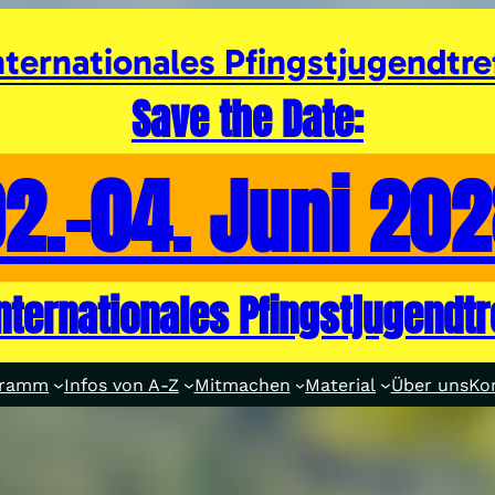
nternationales Pfingstjugendtre
Save the Date:
2.-04. Juni 20
internationales Pfingstjugendtr
gramm
Infos von A-Z
Mitmachen
Material
Über uns
Ko