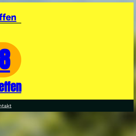
ffen
28
effen
ntakt