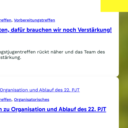
reffen
, 
Vorbereitungstreffen
sten, dafür brauchen wir noch Verstärkung!
ingstjugentreffen rückt näher und das Team des
rstärkung.
n
gsten,
r
reffen
, 
Organisatorisches
chen
n zu Organisation und Ablauf des 22. PJT
h
tärkung!