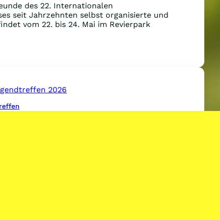
eunde des 22. Internationalen
ses seit Jahrzehnten selbst organisierte und
findet vom 22. bis 24. Mai im Revierpark
e
rmationen
nisation
uf
reffen
ate: Pfingstjugendtreffen 2026
ngstjugendtreffen wird vom 22. bis 24. Mai in
!
: