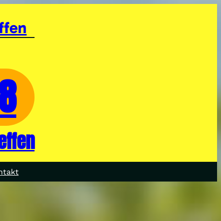
ffen
28
effen
ntakt