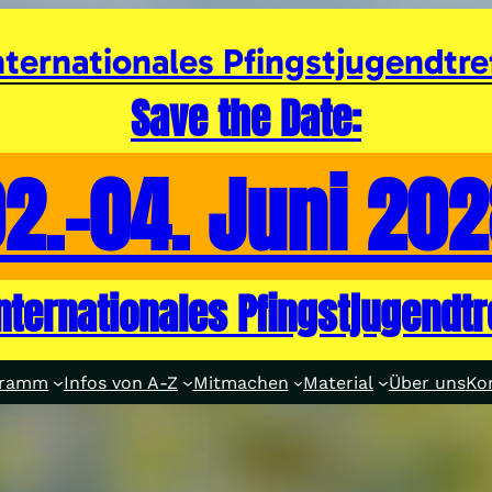
nternationales Pfingstjugendtre
Save the Date:
2.-04. Juni 20
internationales Pfingstjugendtr
gramm
Infos von A-Z
Mitmachen
Material
Über uns
Ko