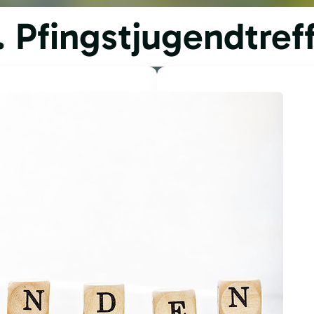
. Pfingstjugendtref