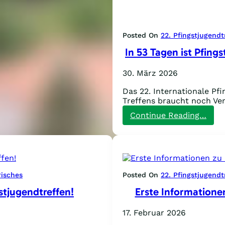
Posted On
22. Pfingstjugendt
In 53 Tagen ist Pfing
30. März 2026
Das 22. Internationale Pf
Treffens braucht noch Ve
:
Continue Reading…
In
53
Tage
ist
Pfin
dafü
risches
Posted On
22. Pfingstjugendt
brau
gstjugendtreffen!
Erste Informatione
wir
noc
Vers
17. Februar 2026