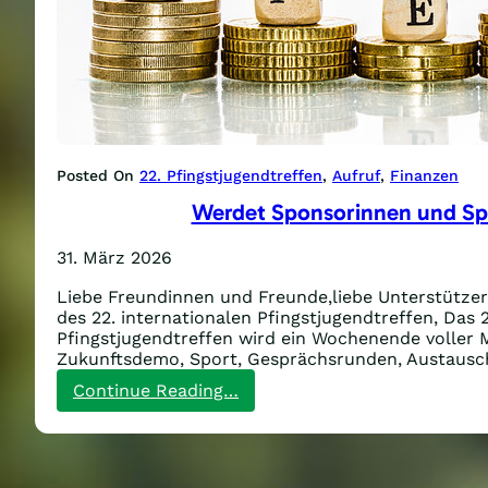
Posted On
22. Pfingstjugendtreffen
, 
Aufruf
, 
Finanzen
Werdet Sponsorinnen und Sp
31. März 2026
Liebe Freundinnen und Freunde,liebe Unterstütze
des 22. internationalen Pfingstjugendtreffen, Das 2
Pfingstjugendtreffen wird ein Wochenende voller M
Zukunftsdemo, Sport, Gesprächsrunden, Austausc
:
Continue Reading…
Werdet
Sponsorinnen
und
Sponsoren!