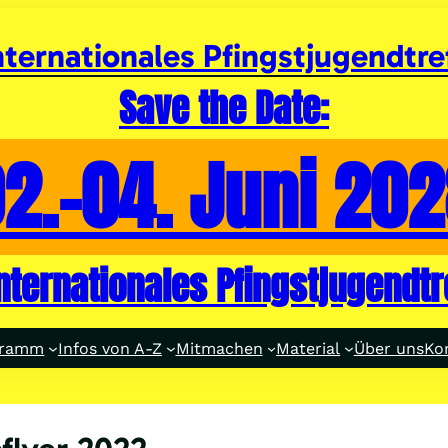
nternationales Pfingstjugendtre
Save the Date:
2.-04. Juni 20
internationales Pfingstjugendtr
gramm
Infos von A-Z
Mitmachen
Material
Über uns
Ko