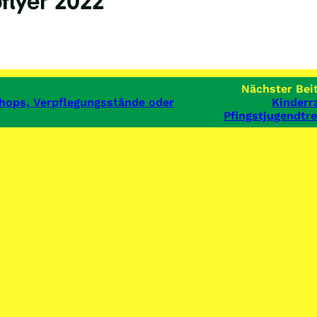
flyer 2022
Nächster Beit
shops, Verpflegungsstände oder
Kinderra
Pfingstjugendtre