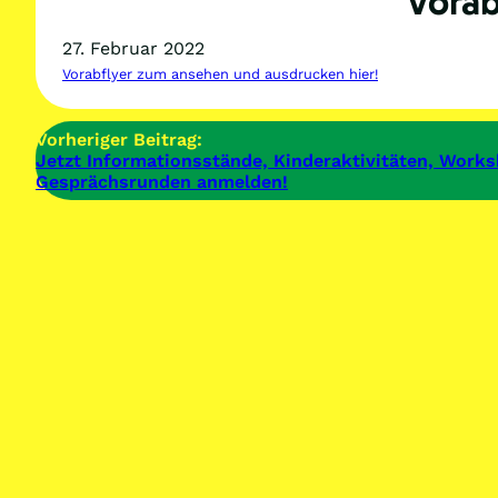
Vorab
27. Februar 2022
Vorabflyer zum ansehen und ausdrucken hier!
Vorheriger Beitrag:
Jetzt Informationsstände, Kinderaktivitäten, Work
Gesprächsrunden anmelden!