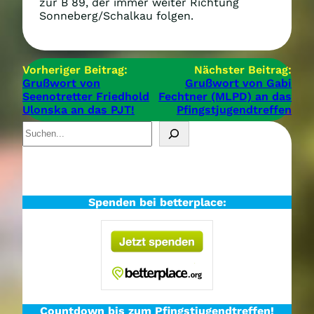
zur B 89, der immer weiter Richtung
Sonneberg/Schalkau folgen.
Vorheriger Beitrag:
Nächster Beitrag:
Grußwort von
Grußwort von Gabi
Seenotretter Friedhold
Fechtner (MLPD) an das
Ulonska an das PJT!
Pfingstjugendtreffen
S
u
c
h
e
n
Spenden bei betterplace:
Countdown bis zum Pfingstjugendtreffen!