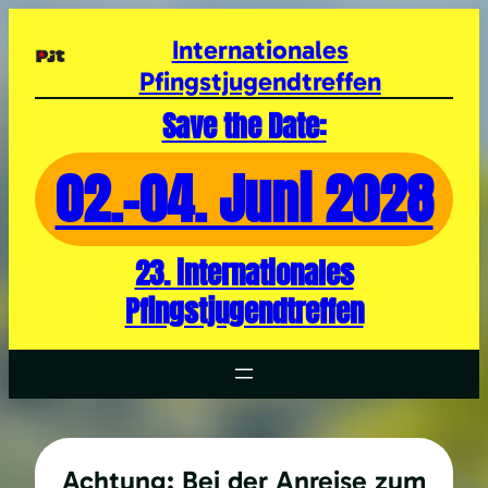
Zum
Inhalt
Internationales
springen
Pfingstjugendtreffen
Save the Date:
02.-04. Juni 2028
23. internationales
Pfingstjugendtreffen
Achtung: Bei der Anreise zum